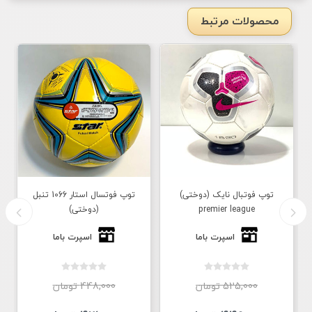
محصولات مرتبط
توپ فوتبال نایک (دوختی)
توپ فوتسال استار 1066 تنبل
premier league
(دوختی)
اسپرت باما
اسپرت باما
525,000 تومان
448,000 تومان