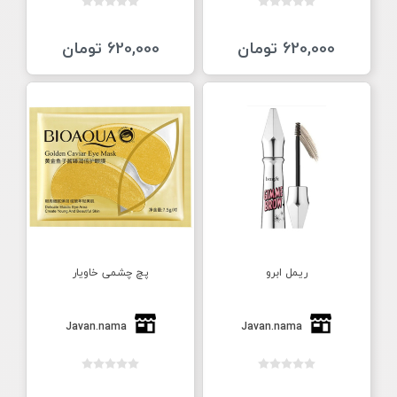
620,000 تومان
620,000 تومان
ریمل ابرو
پچ چشمی خاویار
Javan.nama
Javan.nama