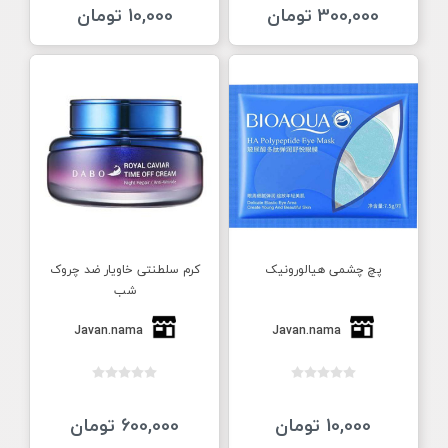
300,000 تومان
10,000 تومان
پچ چشمی هیالورونیک
کرم سلطنتی خاویار ضد چروک
شب
Javan.nama
Javan.nama
10,000 تومان
600,000 تومان