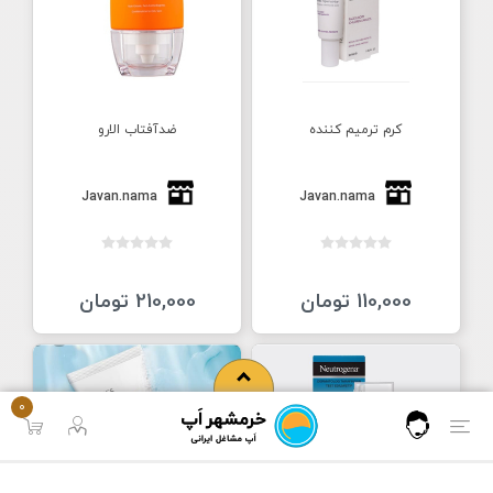
کرم ترمیم کننده
ضدآفتاب الارو
Javan.nama
Javan.nama
110,000 تومان
210,000 تومان
0