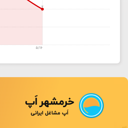
2
5/16