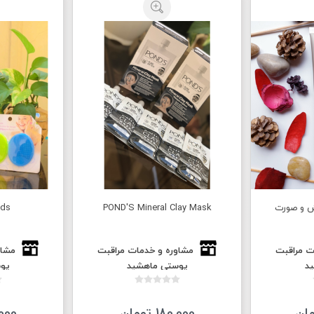
ش و صورت
POND'S Mineral Clay Mask
ads
ت مراقبت
مشاوره و خدمات مراقبت
مشاو
د
پوستی ماهشید
پو
180,000 تومان
50,000