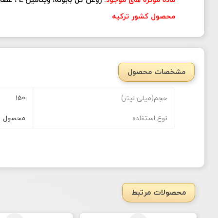
ماده موثره های موجود
: روغن گل بابونه، ویتامین E ، عصاره نارون کوهی
محصول کشور ترکیه
مشخصات محصول
حجم(میلی لیتر)
150
نوع استفاده
محصول
محصولات مرتبط