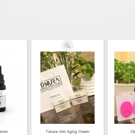
erum
Tَanura Anti Aging Cream
Cl