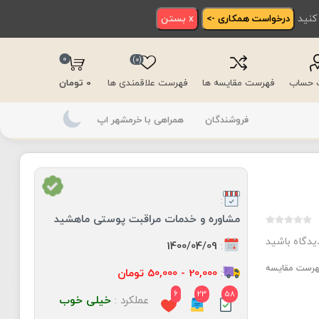
 کنید
درخواست همکاری ->
x بستن
0
(0)
ت حساب
فهرست مقایسه ها
فهرست علاقمندی ها
0 تومان
فروشندگان
همراهی با خرمشهر اپ
:
مشاوره و خدمات مراقبت پوستی ماهشید
دیدگاه باشید
:
1400/04/09
فهرست مقایسه
:
20,000 - 50,000 تومان
6
23
58
عملکرد :
خیلی خوب