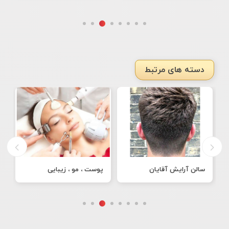
دسته های مرتبط
سالن آرایش آقایان
پوست ، مو ، زیبایی
ط