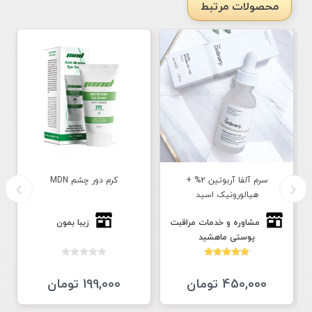
محصولات مرتبط
سرم آلفا آربوتین 2% +
کرم دور چشم MDN
هیالورونیک اسید
مشاوره و خدمات مراقبت
زیبا بمون
پوستی ماهشید
450,000 تومان
199,000 تومان