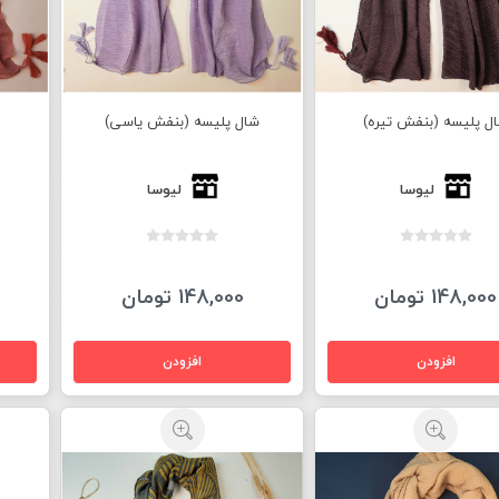
ل پلیسه (بنفش تیره)
شال پلیسه (بنفش یاسی)
لیوسا
لیوسا
148,000 تومان
148,000 تومان