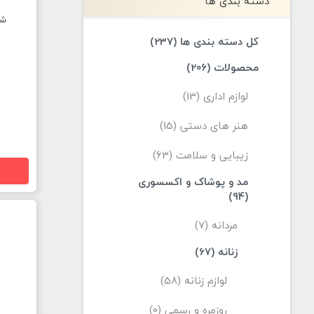
دسته بندی ها
شا
کل دسته بندی ها (237)
محصولات (206)
لوازم اداری (13)
هنر های دستی (15)
زیبایی و سلامت (63)
مد و پوشاک و اکسسوری
(94)
مردانه (7)
زنانه (67)
لوازم زنانه (58)
روزمره و رسمی (0)