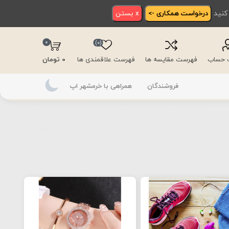
 کنید
درخواست همکاری ->
x بستن
0
(0)
ت حساب
فهرست مقایسه ها
فهرست علاقمندی ها
0 تومان
فروشندگان
همراهی با خرمشهر اپ