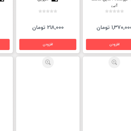
آبی
1,370,0 تومان
218,000 تومان