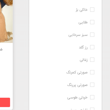
خاکی بژ
طلایی
سبز سرخابی
رز گلد
شا
زغالی
صورتی کمرنگ
صورتی پررنگ
خردلی طوسی
نارنجی سبز