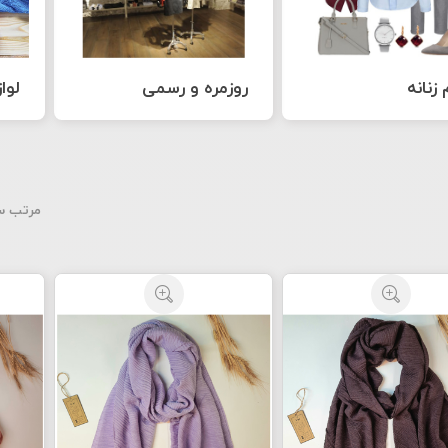
 زنانه
روزمره و رسمی
لوا
مرتب س