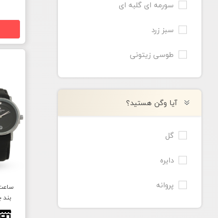
سورمه ای گلبه ای
سبز زرد
طوسی زیتونی
آیا وگن هستید؟
گل
دایره
پروانه
بند 