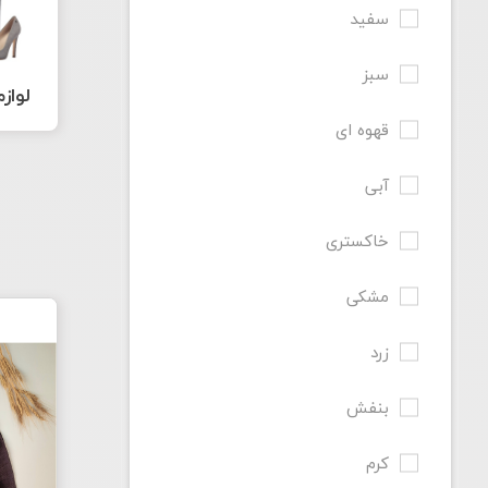
سفید
سبز
لوازم
قهوه ای
آبی
خاکستری
مشکی
زرد
بنفش
کرم