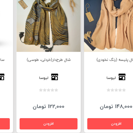
ل پلیسه (رنگ نخودی)
شال طرح‌دار(خردلی، طوسی)
ساع
لیوسا
لیوسا
148,000 تومان
122,000 تومان