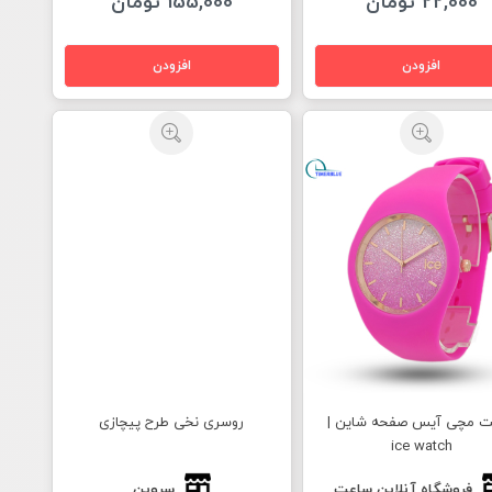
22,000 تومان
155,000 تومان
 مچی آیس صفحه شاین |
روسری نخی طرح پیچازی
ice watch
فروشگاه آنلاین ساعت
سروین