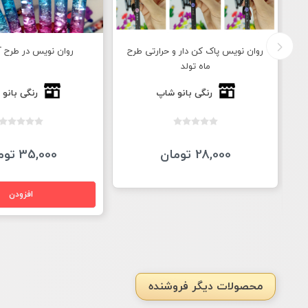
ح
روان نویس در طرح آکواریوم
روان نویس در طرح ه
عروسکی
رنگی بانو شاپ
رنگی بانو
35,000 تومان
22,000 تومان
محصولات دیگر فروشنده