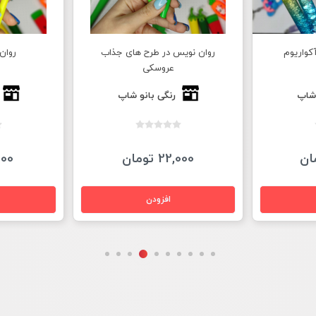
ای جذاب
روان نویس طرح گل
جا کلیدی ج
 شاپ
رنگی بانو شاپ
18,000 تومان
30,000