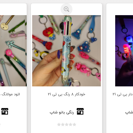
ر بی تی 21
خودکار 8 رنگ بی تی 21
اتود مولانگ د
 شاپ
رنگی بانو شاپ