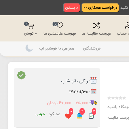
 کنید
درخواست همکاری ->
x بستن
0
(0)
ت حساب
فهرست مقایسه ها
فهرست علاقمندی ها
0 تومان
فروشندگان
همراهی با خرمشهر اپ
:
رنگی بانو شاپ
:
1401/11/30
:
25,000 - 40,000 تومان
دیدگاه باشید
0
14
2
عملکرد :
خوب
فهرست مقایسه