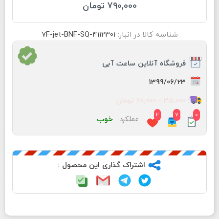
790,000 تومان
شناسه کالا در انبار:
7F-jet-BNF-SQ-4112301
:
فروشگاه آنلاین ساعت آبی
:
1399/06/23
:
35,000 - 60,000 تومان
2
7
0
عملکرد :
خوب
اشتراک گذاری این محصول :