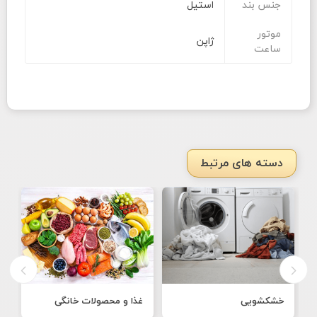
جنس بند
استیل
موتور
ژاپن
ساعت
دسته های مرتبط
خشکشویی
غذا و محصولات خانگی
ن