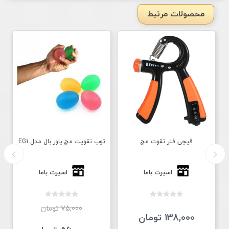
محصولات مرتبط
قیچی فنر تقوت مچ
توپ تقویت مچ پاور بال مدل EG1
اسپرت باما
اسپرت باما
75,000 تومان
138,000 تومان