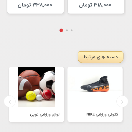
318,000 تومان
338,000 تومان
دسته های مرتبط
کتونی ورزشی NIKE
لوازم ورزشی توپی
ک