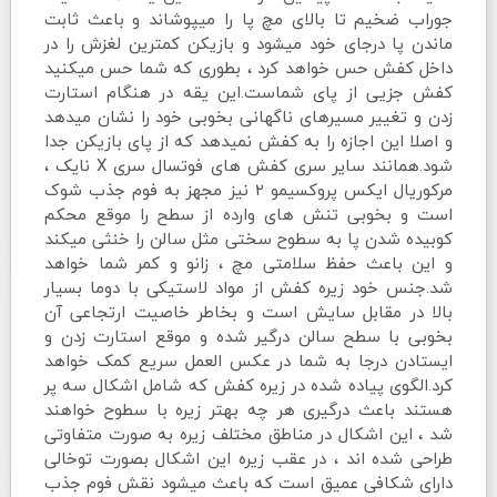
جوراب ضخیم تا بالای مچ پا را میپوشاند و باعث ثابت
ماندن پا درجای خود میشود و بازیکن کمترین لغزش را در
داخل کفش حس خواهد کرد ، بطوری که شما حس میکنید
کفش جزیی از پای شماست.این یقه در هنگام استارت
زدن و تغییر مسیرهای ناگهانی بخوبی خود را نشان میدهد
و اصلا این اجازه را به کفش نمیدهد که از پای بازیکن جدا
شود.همانند سایر سری کفش های فوتسال سری X نایک ،
مرکوریال ایکس پروکسیمو ۲ نیز مجهز به فوم جذب شوک
است و بخوبی تنش های وارده از سطح را موقع محکم
کوبیده شدن پا به سطوح سختی مثل سالن را خنثی میکند
و این باعث حفظ سلامتی مچ ، زانو و کمر شما خواهد
شد.جنس خود زیره کفش از مواد لاستیکی با دوما بسیار
بالا در مقابل سایش است و بخاطر خاصیت ارتجاعی آن
بخوبی با سطح سالن درگیر شده و موقع استارت زدن و
ایستادن درجا به شما در عکس العمل سریع کمک خواهد
کرد.الگوی پیاده شده در زیره کفش که شامل اشکال سه پر
هستند باعث درگیری هر چه بهتر زیره با سطوح خواهند
شد ، این اشکال در مناطق مختلف زیره به صورت متفاوتی
طراحی شده اند ، در عقب زیره این اشکال بصورت توخالی
دارای شکافی عمیق است که باعث میشود نقش فوم جذب