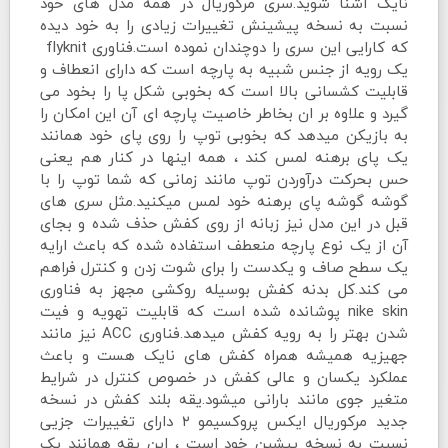
نایک آشنا شوید.سری مرکوریال در همه مدل های خود
نسبت به نسخه پیشینش تغییرات زیادی را به خود دیده
که کارایی این سری را دوچندان نموده است.فناوری flyknit
یک رویه از جنس شبیه به پارچه است که دارای انعطاف و
قابلیت کشسانی بالا است که بخوبی شکل پا را بخود می
گیرد و علاوه بر ان بخاطر خاصیت پارچه ای آن این امکان را
به بازیکن میدهد که بخوبی توپ را روی پای خود همانند
یک پای برهنه لمس کند ، همه اینها در کنار هم یعنی
حس بحرکت درآوردن توپ مانند زمانی که شما توپ را با
گوشه گوشه پای برهنه خود لمس میکنید.مثل سری های
قبل در این مدل نیز زبانه از روی کفش حذف شده و بجای
آن از یک نوع پارچه منعطف استفاده شده که باعث ارایه
یک سطح صاف و یکدست را برای شوت زدن و کنترل فراهم
می کند.کل بدنه کفش بوسیله روکشی مجهز به فناوری
nike skin پوشانده شده است که قابلیت تهویه و فیت
شدن بهتر را به رویه کفش میدهد.فناوری ACC نیز مانند
جهیزیه همیشه همراه کفش های نایک هست و باعث
عملکرد یکسان و عالی کفش در خصوص کنترل در شرایط
متغیر جوی مانند بارانی میشود.یقه بلند کفش در نسخه
جدید مرکوریال ایکس پروکسیمو ۲ دارای تغییرات جزیی
نسیت به نسخه پیشین خود است ، این یقه همانند یک