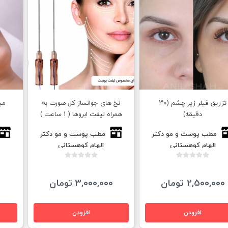
تزريق فيلر زير چشم (٣٠
نخ های جوانساز کل صورت به
میک
دقيقه)
همراه لیفت ابروها ( 1 ساعت )
مطب پوست و مو دكتر
مطب پوست و مو دكتر
الهام كوهستانى
الهام كوهستانى
2,500,000 تومان
3,000,000 تومان