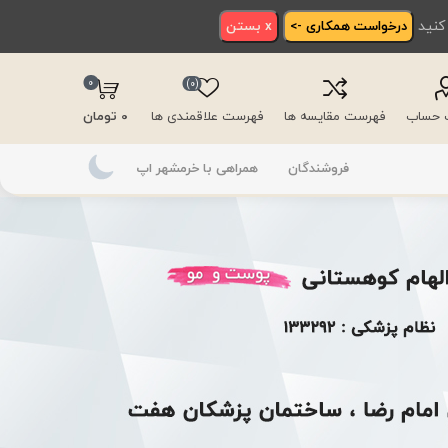
 کنید
درخواست همکاری ->
x بستن
0
(0)
ت حساب
فهرست مقایسه ها
فهرست علاقمندی ها
0 تومان
فروشندگان
همراهی با خرمشهر اپ