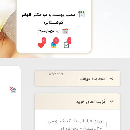
:
مطب پوست و مو دكتر الهام
كوهستانى
1400/05/09
:
0
17
0
پاک کردن همه
محدوده قیمت
گزینه های خرید
تزریق فیلر لب با تکنیک روسی
(40 دقیقه) - برند کره ای