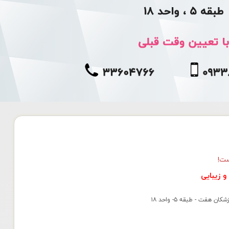
ست!
و زيبايى
هفت - طبقه ۵- واحد ۱۸