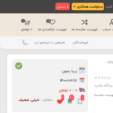
 کنید
درخواست همکاری ->
x بستن
0
(0)
ت حساب
فهرست مقایسه ها
فهرست علاقمندی ها
0 تومان
فروشندگان
همراهی با خرمشهر اپ
:
زیبا بمون
:
1400/06/16
دیدگاه باشید
:
0 - 0 تومان
فهرست مقایسه
1
20
0
عملکرد :
خیلی ضعیف