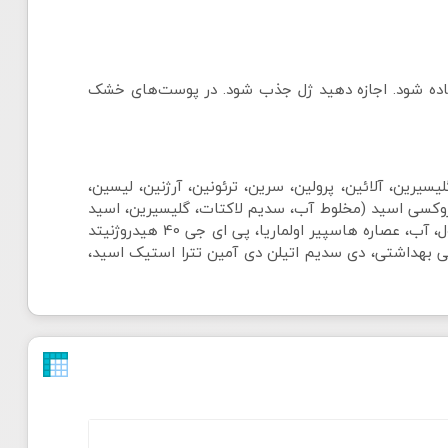
فاده شود. اجازه دهید ژل جذب شود. در پوست‌های خشک
 سوربیتول، گلیسیرین، آلائین، پرولین، سرین، ترئونین، آرژنین، لیسین،
یدروکسی اسید (مخلوط آب، سدیم لاکتات، گلیسیرین، اسید
سیتریک، سدیم پی سی ای، مالیک اسید، گلایکولیک اسید، لاکتیک اسید، پیروویک اسید، تارتاریک اسید)، مخلوط بوتیلن گلایکول، آب، عصاره هاسپیر اولماریا، پی ای جی 40 هیدروژنیتد
 اتانول آمین 99%، فنوکسی اتانول، اسانس مجاز آرایشی بهداشتی، دی سدیم اتیلن دی آمین تترا استیک اسید،