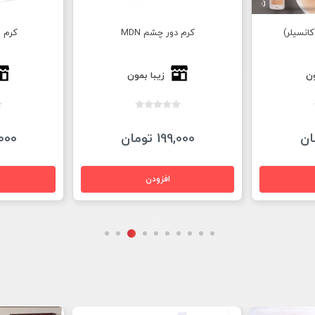
کانسیلر)
کرم دور چشم MDN
کرم امگا 9
ون
زیبا بمون
199,000 تومان
40,000