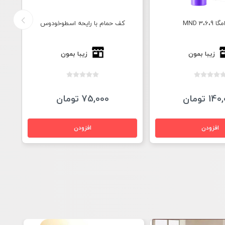
3،6، MND
کف حمام با رایحه اسطوخودوس
ا
زیبا بمون
زیبا بمون
1 تومان
75,000 تومان