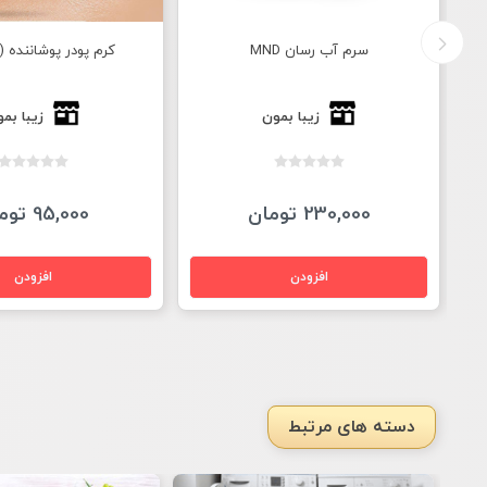
سرم آب رسان MND
کرم پودر پوشاننده (
زیبا بمون
زیبا بم
230,000 تومان
95,000 تومان
دسته های مرتبط