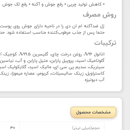
• کاهش تولید چربی • رفع جوش و آکنه • رفع لک جوش
روش مصرف
ژل ضدآکنه ام ان دی را در ناحیه دارای جوش روی پوست
حتما پس از جذب مرطوب‌کننده مناسب استفاده شود. حداقل تا 2 ساعت پوست شستشو دا
ترکیبات
اتانول 96%، روغ
گلوتامیک اسید، پروپیل پارابن، متیل پارابن و آب، نیاس
آب دیونیزه
مشخصات محصول
حجم(میلی لیتر)
30