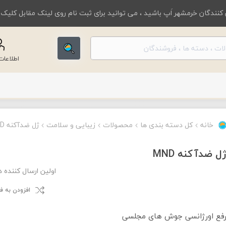
کنندگان خرمشهر اَپ باشید ، می توانید برای ثبت نام روی لینک مقابل کلیک
اطلاعا
خانه
کل دسته بندی ها
محصولات
زیبایی و سلامت
ژل ضدآکنه MND
ل ضدآکنه MND
اولین ارسال کننده 
افزودن به 
فع اورژانسی جوش های مجلسی