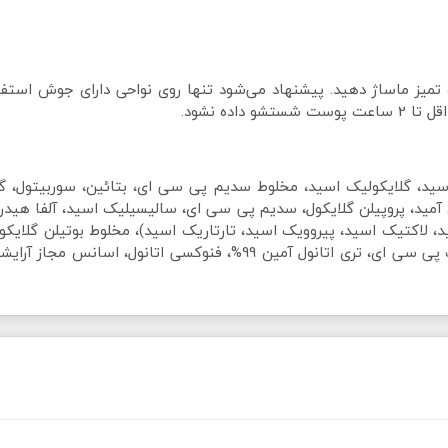
 تمیز ماساژ دهید. پیشنهاد می‌شود تنها روی نواحی دارای جوش است
ده نشود.
ن درخت چای، گلیسرین 99.5%، کوجیک اسید، گلایکولیک اسید، مخلوط سدیم پی سی ای، بتائین،
ین آمید، پروپیلن گلایکول، سدیم پی سی ای، سالیسیلیک اسید، آلفا ه
کاستراویل، زینک سالیسیلات، کربومر، عصاره میموزا، زینک پی سی ای، تری