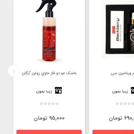
 ویتامین سی
ماسک مو دو فاز حاوي روغن آرگان
ا
زیبا بمون
زیبا بمون
6 تومان
95,000 تومان