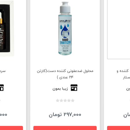
کننده و
محلول ضدعفونی کننده دست(کارتن
سرم
تار
۲۴ عددی )
ون
زیبا بمون
297,000 تومان
90,000