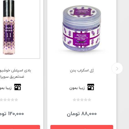
ژل اسکراب بدن
بادی اسپلش خوشبو 
ضدتعریق سوپراس
زیبا بمون
زیبا بم
88,000 تومان
120,000 تومان