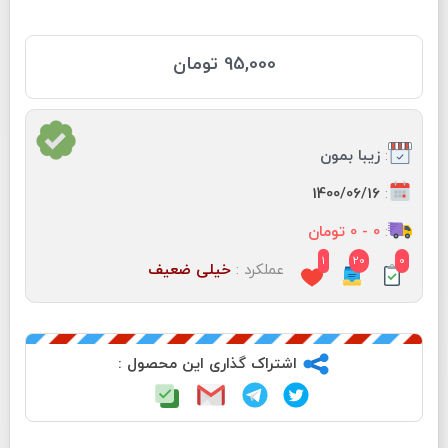
95,000 تومان
:
زیبا بمون
:
1400/06/16
:
0 - 0 تومان
1
20
0
عملکرد :
خیلی ضعیف
اشتراک گذاری این محصول :