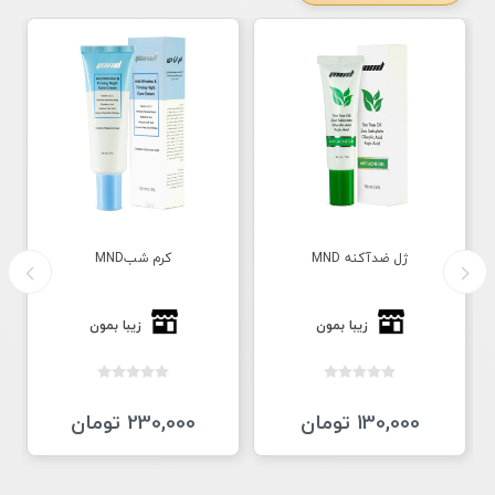
ژل ضدآکنه MND
کرم شبMND
زیبا بمون
زیبا بمون
130,000 تومان
230,000 تومان