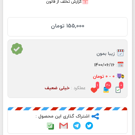
گزارش تخلف از قانون
155,000 تومان
:
زیبا بمون
:
1400/06/16
:
0 - 0 تومان
1
20
0
عملکرد :
خیلی ضعیف
اشتراک گذاری این محصول :