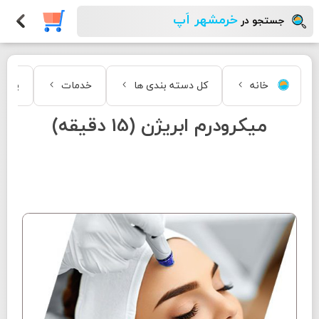
خرمشهر اَپ
جستجو در
خانه
کل دسته بندی ها
خدمات
پوست 
میکرودرم ابریژن (15 دقیقه)