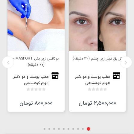
تزريق فيلر زير چشم (٣٠ دقيقه)
بوتاکس زیر بغل MASPORT -
(20 دقیقه)
مطب پوست و مو دكتر
مطب پوست و مو دكتر
الهام كوهستانى
الهام كوهستانى
2,500,000 تومان
800,000 تومان