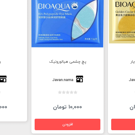
ار
پچ چشمی هیالورونیک
ر
Javan.nama
Jav
10,000 تومان
50,000