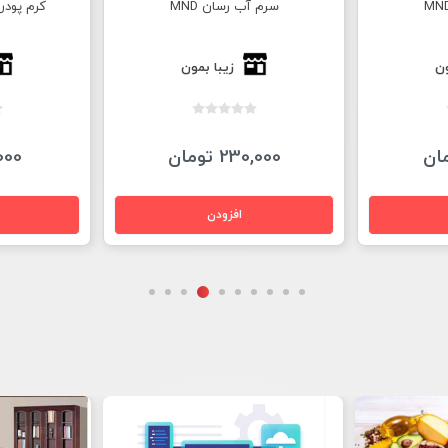
سرم آب رسان MND
کرم پودر 
ون
زیبا بمون
230,000 تومان
5,000