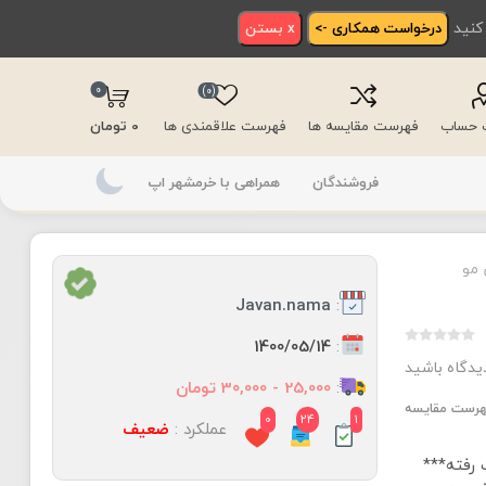
 کنید
درخواست همکاری ->
x بستن
0
(0)
ت حساب
فهرست مقایسه ها
فهرست علاقمندی ها
0 تومان
فروشندگان
همراهی با خرمشهر اپ
مو
:
Javan.nama
:
1400/05/14
دیدگاه باشید
:
25,000 - 30,000 تومان
فهرست مقایسه
0
24
1
عملکرد :
ضعیف
رفته***