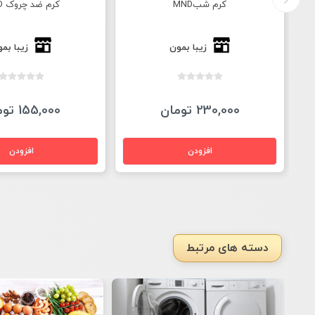
کرم شبMND
کرم ضد چروک MND
زیبا بمون
زیبا بم
230,000 تومان
155,000 تومان
دسته های مرتبط