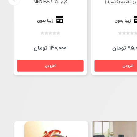
پوشاننده (کانسیلر)
کرم امگا 3،6،9 MND
زیبا بمون
زیبا بمون
9 تومان
140,000 تومان