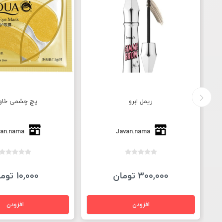
ریمل ابرو
پچ چشمی خاوی
an.nama
Javan.nama
300,000 تومان
10,000 تومان