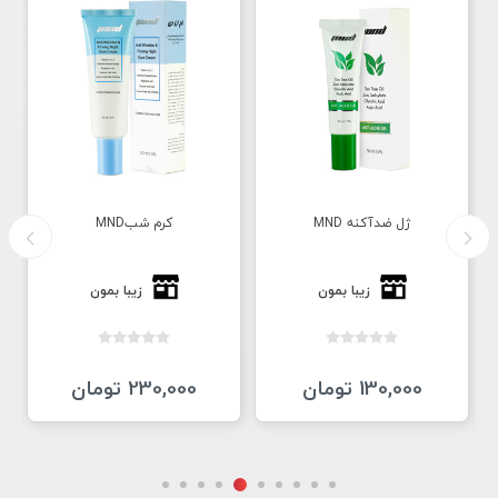
ژل ضدآکنه MND
کرم شبMND
زیبا بمون
زیبا بمون
130,000 تومان
230,000 تومان