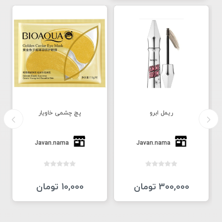
ریمل ابرو
پچ چشمی خاویار
Javan.nama
Javan.nama
300,000 تومان
10,000 تومان