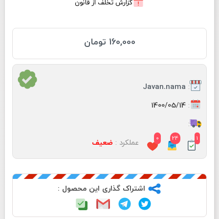
گزارش تخلف از قانون
160,000 تومان
:
Javan.nama
:
1400/05/14
:
25,000 - 30,000 تومان
0
24
1
عملکرد :
ضعیف
اشتراک گذاری این محصول :