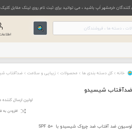
کنندگان خرمشهر اَپ باشید ، می توانید برای ثبت نام روی لینک مقابل کلیک
اطلاعا
خانه
کل دسته بندی ها
محصولات
زیبایی و سلامت
ضدآفتاب شی
دآفتاب شیسیدو
اولین ارسال کننده 
افزودن به 
وسیون ضد آفتاب ضد چروک شیسیدو با SPF 50