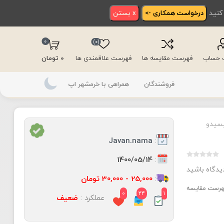
 کنید
درخواست همکاری ->
x بستن
0
(0)
ت حساب
فهرست مقایسه ها
فهرست علاقمندی ها
0 تومان
فروشندگان
همراهی با خرمشهر اپ
سیدو
:
Javan.nama
:
1400/05/14
دیدگاه باشید
:
25,000 - 30,000 تومان
فهرست مقایسه
0
24
1
عملکرد :
ضعیف