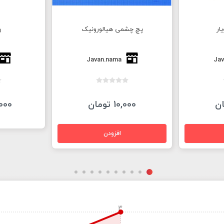
ار
پچ چشمی هیالورونیک
ر
Javan.nama
Jav
10,000 تومان
50,000
3