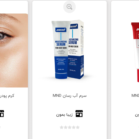
کرم پودر پوشاننده (کانسیلر)
کرم امگا 9
ون
زیبا بمون