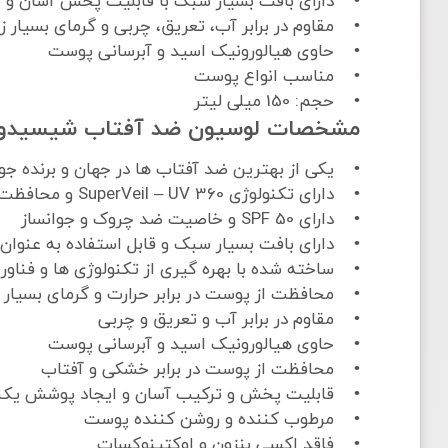
• دارای بافت بسیار سبک با قابلیت پخش آسان 
• مقاوم در برابر آب، تعریق، چربی و گرمای بسیار زی
• حاوی هیالورونیک اسید و آبرسانی پوست
• مناسب انواع پوست
• حجم: 150 میلی لیتر
مشخصات لوسیون ضد آفتاب شیسیدو با  50
• یکی از بهترین ضد آفتاب ها در جهان و برنده جوا
• دارای تکنولوژی SuperVeil – UV 360 و محافظت پوست در برابر اشعه هایUVA و UVB
• دارای SPF 50 و خاصیت ضد چروک و جوانساز
• دارای بافت بسیار سبک و قابل استفاده به عنوان پ
• ساخته شده با بهره گیری از تکنولوژی ها و فناور
• محافظت از پوست در برابر حرارت و گرمای بسیار ز
• مقاوم در برابر آب و تعریق و چربی
• حاوی هیالورونیک اسید و آبرسانی پوست
• محافظت از پوست در برابر خشکی و آفتاب
• قابلیت پخش و ترکیب آسان و ایجاد پوشش یک
• مرطوب کننده و روشن کننده پوست
• فاقد اکسی بنزون و اوکتینوکسات