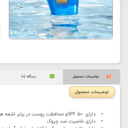
توضیحات محصول
دیدگاه (0)
توضیحات محصول
• دارای SPF 50و محافظت پوست در برابر اشعه هایUVA و UVB
• دارای خاصیت ضد چروک