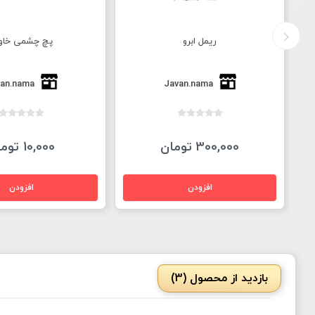
ریمل ابرو
پچ چشمی خاوی
an.nama
Javan.nama
300,000 تومان
10,000 تومان
بازدید از محصول (3)