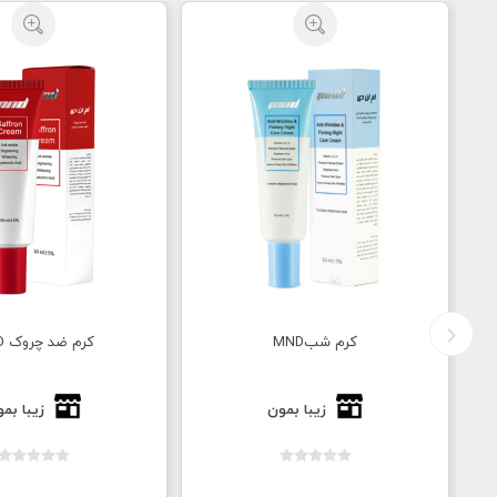
کرم ضد چروک MND
سرم آب رسان MND
زیبا بمون
زیبا بم