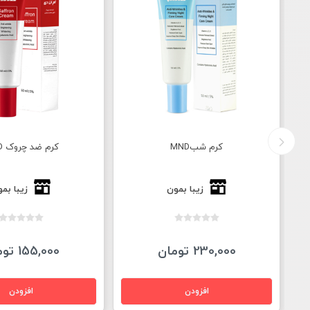
کرم شبMND
کرم ضد چروک MND
زیبا بمون
زیبا بم
230,000 تومان
155,000 تومان