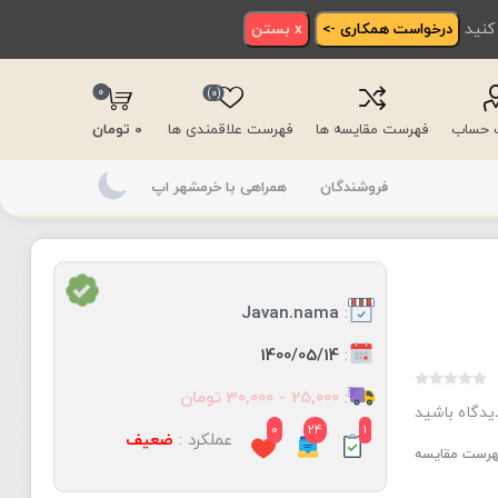
 کنید
درخواست همکاری ->
x بستن
0
(0)
ت حساب
فهرست مقایسه ها
فهرست علاقمندی ها
0 تومان
فروشندگان
همراهی با خرمشهر اپ
:
Javan.nama
:
1400/05/14
:
25,000 - 30,000 تومان
دیدگاه باشید
0
24
1
عملکرد :
ضعیف
فهرست مقایسه