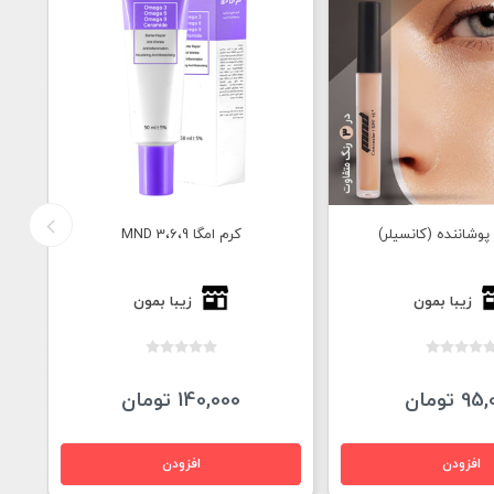
پوشاننده (کانسیلر)
کرم امگا 3،6،9 MND
زیبا بمون
زیبا بمون
9 تومان
140,000 تومان