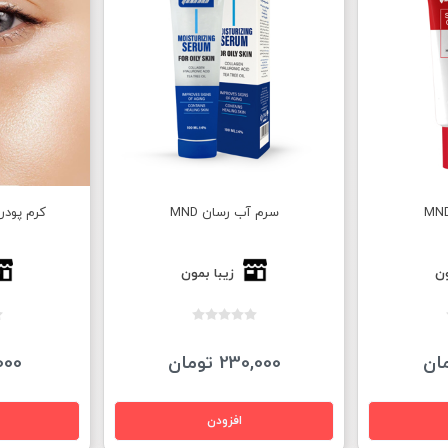
سرم آب رسان MND
کرم پودر 
ون
زیبا بمون
230,000 تومان
5,000